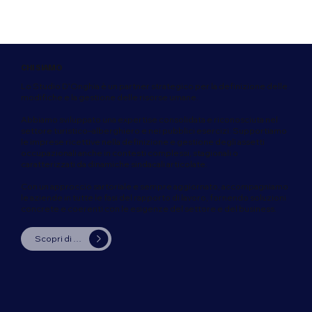
CHI SIAMO
Lo Studio D’Onghia è un partner strategico per la definizione delle
modifiche e la gestione delle risorse umane.
Abbiamo sviluppato una expertise consolidata e riconosciuta nel
settore turistico–alberghiero e nei pubblici esercizi. Supportiamo
le imprese ricettive nella definizione e gestione degli assetti
occupazionali anche in contesti complessi, stagionali o
caratterizzati da dinamiche sindacali articolate.
Con un approccio sartoriale e sempre aggiornato, accompagniamo
le aziende in tutte le fasi del rapporto di lavoro, fornendo soluzioni
concrete e coerenti con le esigenze del settore e del business.
Scopri di più