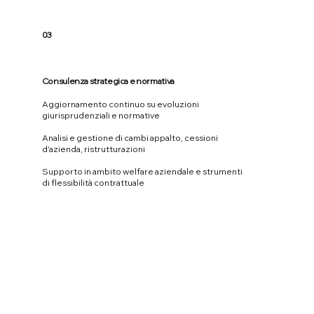
03
Consulenza strategica e normativa
Aggiornamento continuo su evoluzioni
giurisprudenziali e normative
Analisi e gestione di cambi appalto, cessioni
d’azienda, ristrutturazioni
Supporto in ambito welfare aziendale e strumenti
di flessibilità contrattuale