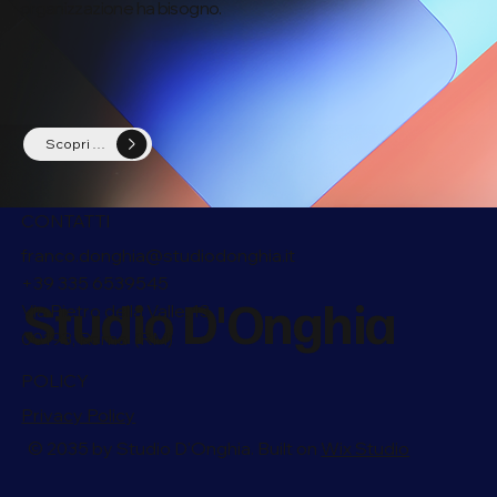
organizzazione ha bisogno.
Scopri di più
CONTATTI
franco.donghia@studiodonghia.it
+39 335 6539545
Studio D'Onghia
Via Pietro della Valle, 13
00193, Roma (RM)
POLICY
Privacy Policy
© 2035 by Studio D'Onghia. Built on
Wix Studio