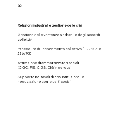
02
Relazioni industriali e gestione delle crisi
Gestione delle vertenze sindacali e degli accordi
collettivi
Procedure di licenziamento collettivo (L.223/91 e
236/93)
Attivazione di ammortizzatori sociali
(CIGO, FIS, CIGS, CIG in deroga)
Supporto nei tavoli di crisi istituzionali e
negoziazione con le parti sociali